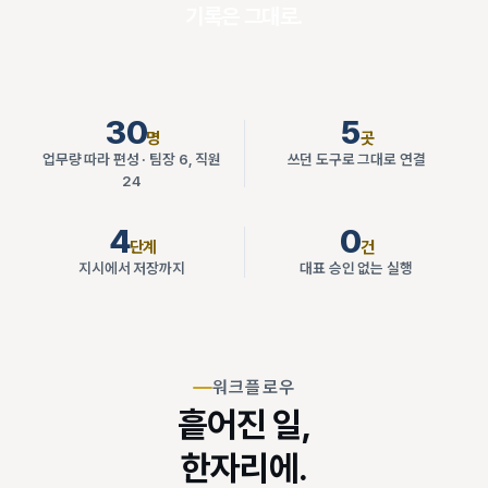
기록은 그대로.
30
5
명
곳
업무량 따라 편성 · 팀장 6, 직원
쓰던 도구로 그대로 연결
24
4
0
단계
건
지시에서 저장까지
대표 승인 없는 실행
워크플로우
흩어진 일,
한자리에.